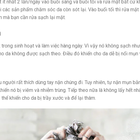
 ít nhất 2 lần/ngày vào buổi sáng và buổi tối và rửa mặt bất cứ 
 đi các sản phẩm chăm sóc da còn sót lại. Vào buổi tối thì rửa mặ
ên mà bạn cần rửa sạch lại mặt.
n
ật trong sinh hoạt và làm việc hàng ngày. Vì vậy nó không sạch như
ho da không được sạch theo. Điều đó khiến cho da dễ bị nổi mụn v
 người rất thích dùng tay nặn chúng đi. Tuy nhiên, tự nặn mụn bằng 
iến nó bị viêm và nhiễm trùng. Tiếp theo nữa là không lấy hết nh
hể khiến cho da bị trầy xước và để lại thâm.