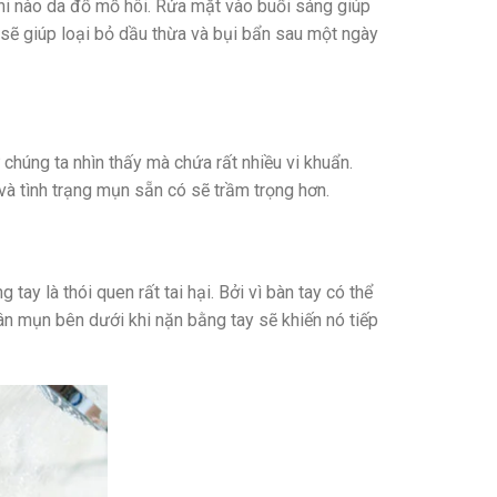
khi nào da đổ mồ hôi. Rửa mặt vào buổi sáng giúp
t sẽ giúp loại bỏ dầu thừa và bụi bẩn sau một ngày
 chúng ta nhìn thấy mà chứa rất nhiều vi khuẩn.
à tình trạng mụn sẵn có sẽ trầm trọng hơn.
tay là thói quen rất tai hại. Bởi vì bàn tay có thể
ân mụn bên dưới khi nặn bằng tay sẽ khiến nó tiếp