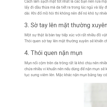
Cách làm sạch mặt tốt nhất là các bạn nên rửa mặt
lấy đi dầu thừa mà da tiết ra trong lúc ngủ và lấy
dài. Khi đổ mồ hôi thì không nên để nó khô tự nhi
3. Sờ tay lên mặt thường xuyê
Một sự thật là bàn tay tiếp xúc với rất nhiều đồ v
Thói quen sờ tay lên mặt thường xuyên sẽ khiến c
4. Thói quen nặn mụn
Mụn nổi cộm trên da trông rất là khó chịu nên nhiều
chứa nhiều vi khuẩn nên nếu dùng để nặn mụn sẽ kh
tục sưng viêm lên. Mặc khác nặn mụn bằng tay có t