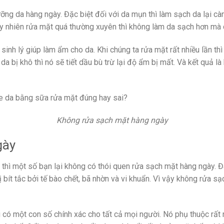
ỡng da hàng ngày. Đặc biệt đối với da mụn thì làm sạch da lại cà
y nhiên rửa mặt quá thường xuyên thì không làm da sạch hơn mà có
 sinh lý giúp làm ẩm cho da. Khi chúng ta rửa mặt rất nhiều lần th
 da bị khô thì nó sẽ tiết dầu bù trừ lại độ ẩm bị mất. Và kết quả 
Không rửa sạch mặt hàng ngày
gày
thì một số bạn lại không có thói quen rửa sạch mặt hàng ngày. Đâ
 bít tắc bởi tế bào chết, bã nhờn và vi khuẩn. Vì vậy không rửa 
g có một con số chính xác cho tất cả mọi người. Nó phụ thuộc rất